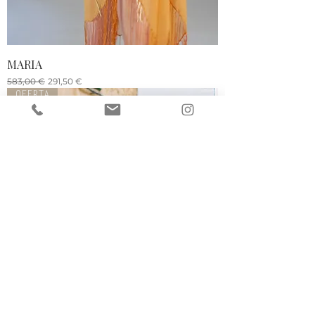
MARIA
Precio
Precio de oferta
583,00 €
291,50 €
OFERTA