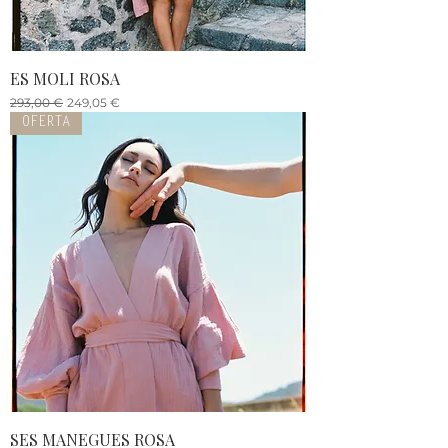
ES MOLI ROSA
Precio
Precio de oferta
293,00 €
249,05 €
OFERTA
SES MANEGUES ROSA