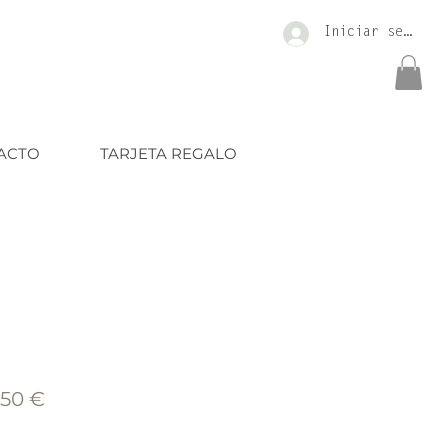
Iniciar sesión
ACTO
TARJETA REGALO
cio
Precio
,50 €
de