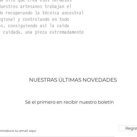
da hilo que crea esos hermosos
Nuestros artesanos trabajan el
do recuperando la técnica ancestral
egional y controlando en todo
os, consiguiendo así la caída
, cuidada, una pieza extremadamente
NUESTRAS ÚLTIMAS NOVEDADES
​Sé el primero en recibir nuestro
boletín
Regis