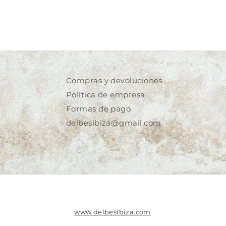
Compras y devoluciones
Política de empresa
Formas de pago
delbesibiza@gmail.com
www.delbesibiza.com