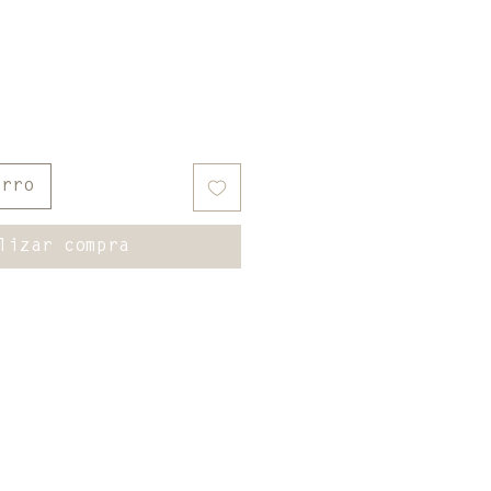
oferta
arro
lizar compra