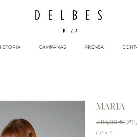
HISTORIA
CAMPAÑAS
PRENSA
CONT
MARIA
Pre
 583,00 € 
291
Color
*