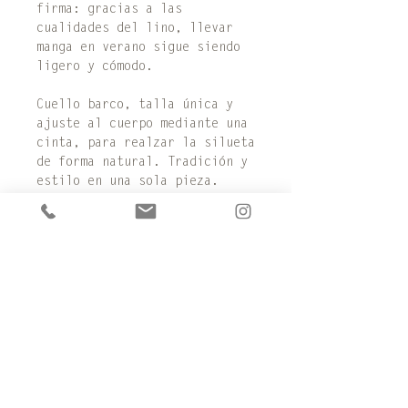
firma: gracias a las
cualidades del lino, llevar
manga en verano sigue siendo
ligero y cómodo.
Cuello barco, talla única y
ajuste al cuerpo mediante una
cinta, para realzar la silueta
de forma natural. Tradición y
estilo en una sola pieza.
NUESTRAS ÚLTIMAS NOVEDADES
​Sé el primero en recibir nuestro
boletín
Registrar