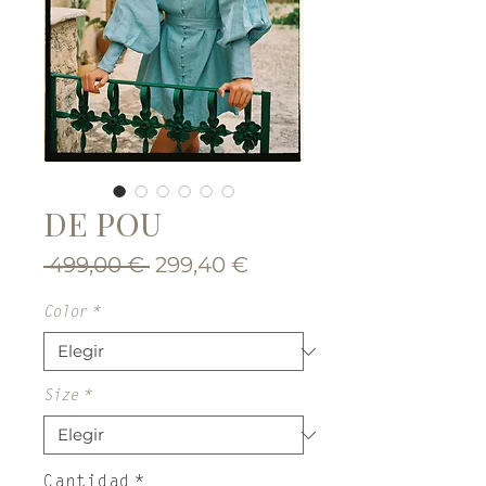
DE POU
Precio
Precio
 499,00 € 
299,40 €
de
oferta
Color
*
Size
*
Cantidad
*