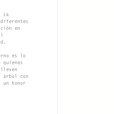
. La 
 diferentes 
ación en 
al 
ad.
erno es lo 
e quienes 
 lleven 
n árbol con 
s un honor 