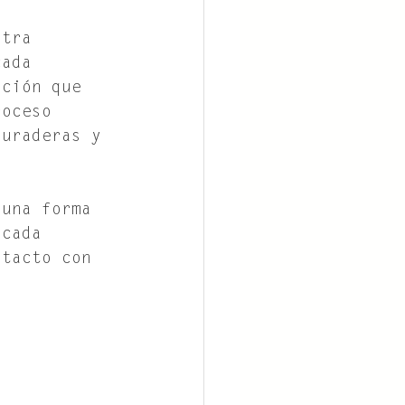
stra 
cada 
ación que 
roceso 
duraderas y 
 una forma 
 cada 
ntacto con 