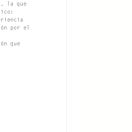
a, la que 
nico: 
eriencia 
ión por el 
ión que 