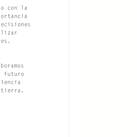
so con la 
portancia 
decisiones 
ilizar 
les. 
 
aboramos 
n futuro 
riencia 
 tierra.